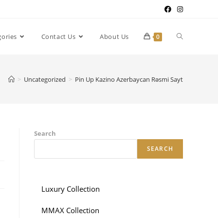
gories
Contact Us
About Us
0
>
Uncategorized
>
Pin Up Kazino Azerbaycan Rəsmi Sayt
Search
SEARCH
Luxury Collection
MMAX Collection