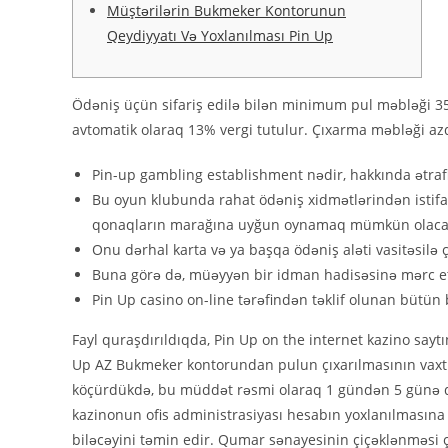
Müştərilərin Bukmeker Kontorunun
Qeydiyyatı Və Yoxlanılması Pin Up
Ödəniş üçün sifariş edilə bilən minimum pul məbləği 35
avtomatik olaraq 13% vergi tutulur. Çıxarma məbləği az
Pin-up gambling establishment nədir, hakkında ətraf
Bu oyun klubunda rahat ödəniş xidmətlərindən istifa
qonaqların marağına uyğun oynamaq mümkün olaca
Onu dərhal karta və ya başqa ödəniş aləti vasitəsilə 
Buna görə də, müəyyən bir idman hadisəsinə mərc et
Pin Up casino on-line tərəfindən təklif olunan bütün 
Fayl quraşdırıldıqda, Pin Up on the internet kazino s
Up AZ Bukmeker kontorundan pulun çıxarılmasının vaxtı m
köçürdükdə, bu müddət rəsmi olaraq 1 gündən 5 günə qə
kazinonun ofis administrasiyası hesabın yoxlanılmasına
biləcəyini təmin edir. Qumar sənayesinin çiçəklənməsi 