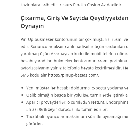
kazinolara cəlbedici resurs Pin-Up Casino Az daxildir.
Çıxarma, Giriş Və Saytda Qeydiyyatda
Oynayın
Pin-Up bukmeker kontorunun bir çox müştərisi rəsmi veb
edir. Sonuncular əksər canlı hadisələr üçün saxlanılan q
yaratmaq üçün Azərbaycan kodu ilə mobil telefon nömrəs
hesabı yaradılan bukmeker kontorunun rəsmi portalına yö
avtorizasiyanın yalnız telefonla həyata keçirilməsidir. 
SMS kodu alır
https://pinup-betsaz.com/
.
Yeni müştərilər hesabı doldurma, e-poçtu yoxlama və 
Qalib olmağın başqa bir yolu isə, turnirlərdə iştirak 
Aparıcı provayderlər, o cümlədən NetEnt, Endorphina
ən azı 96% xeyir dərəcəsi ilə təmin edirlər.
Təcrübəli oyunçular maksimum sürətlə oynamağı məs
görürlər.