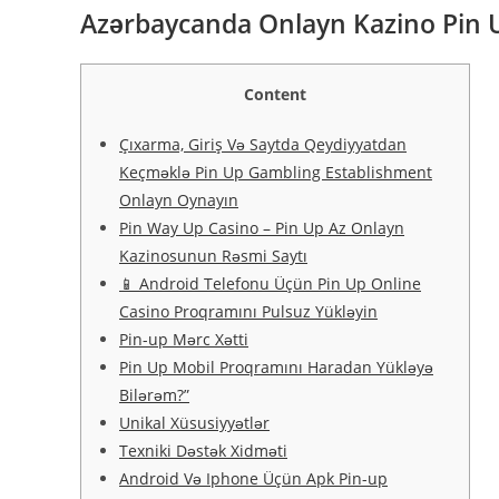
Azərbaycanda Onlayn Kazino Pin U
Content
Çıxarma, Giriş Və Saytda Qeydiyyatdan
Keçməklə Pin Up Gambling Establishment
Onlayn Oynayın
Pin Way Up Casino – Pin Up Az Onlayn
Kazinosunun Rəsmi Saytı
📱 Android Telefonu Üçün Pin Up Online
Casino Proqramını Pulsuz Yükləyin
Pin-up Mərc Xətti
Pin Up Mobil Proqramını Haradan Yükləyə
Bilərəm?”
Unikal Xüsusiyyətlər
Texniki Dəstək Xidməti
Android Və Iphone Üçün Apk Pin-up