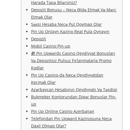
Harada Tapa Bilərsiniz?
Depozit Bonusu – Necə Əldə Etmək Və Mərc
Etmək Olar
Şəxsi Hesaba Necə Pul Qoymaq Olar
Pin Up Onlayn Kazino Real Pula Oynayın
Depozit
Mobil Casino Pin-up
🎁 Pin Upwards Casino Qeydiyyat Bonusları
Və Depozitsiz Pulsuz Fırlanmalarla Promo
Kodlar
Pin Up Casino-da Necə Qeydiyyatdan
Keçmək Olar
Azərbaycan Hesabının Qeydiyyatı Və Təsdiqi
Bukmeker Kontorundan Digər Bonuslar Pin-
up
Pin Up Online Casino Azerbaijan
Telefondan Pin Upward Kazinosuna Necə
Daxil Olmaq Olar?