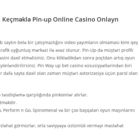
n Keçməklə Pin-up Online Casino Onlayn
 saytın belə bir çatışmazlığını video yayımların olmaması kimi qe
rafik uyğunluq mərkəzi ilə əvəz olunur. Pin-Up-də müştəri profili
ini daxil etməlisiniz. Onu kliklədikdən sonra poçtdan artıq oyun
nləndirilirsiniz. Pin Way up bet casino xüsusiyyətlərindən biri
Hər dəfə sayta daxil olan zaman müştəri avtorizasiya üçün parol olan
təsdiqləmə qarşılığında pinkoinlər alırlar.
etməkdir.
, Perform n Go, Spinomenal və bir çox başqaları oyun maşınlarını
ləhət görmürlər, orta səviyyəyə üstünlük verməyi məsləhət