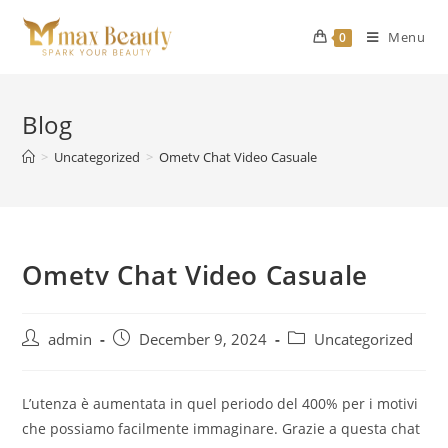
Skip
to
Menu
0
content
Blog
>
Uncategorized
>
Ometv Chat Video Casuale
Ometv Chat Video Casuale
Post
Post
Post
admin
December 9, 2024
Uncategorized
author:
published:
category:
L’utenza è aumentata in quel periodo del 400% per i motivi
che possiamo facilmente immaginare. Grazie a questa chat