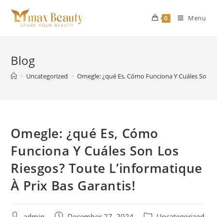
Skip
to
Menu
0
content
Blog
>
Uncategorized
>
Omegle: ¿qué Es, Cómo Funciona Y Cuáles Son Los
Omegle: ¿qué Es, Cómo
Funciona Y Cuáles Son Los
Riesgos? Toute L’informatique
À Prix Bas Garantis!
Post
Post
Post
admin
December 27, 2024
Uncategorized