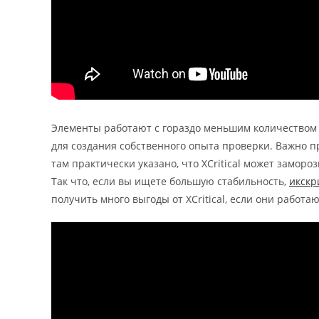
Элементы работают с гораздо меньшим количеством к
для создания собственного опыта проверки. Важно про
там практически указано, что XCritical может замор
Так что, если вы ищете большую стабильность,
икскр
получить много выгоды от XCritical, если они работ