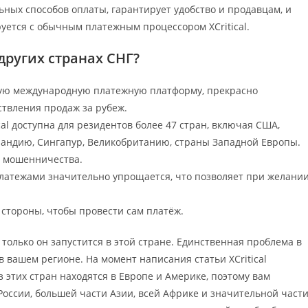
ных способов оплаты, гарантирует удобство и продавцам, и
уется с обычным платежным процессором XCritical.
 других странах СНГ?
ьную международную платежную платформу, прекрасно
твления продаж за рубеж.
al доступна для резидентов более 47 стран, включая США,
ландию, Сингапур, Великобританию, страны Западной Европы.
от мошенничества.
атежами значительно упрощается, что позволяет при желани
 стороны, чтобы провести сам платёж.
к только он запустится в этой стране. Единственная проблема в
 в вашем регионе. На момент написания статьи XCritical
з этих стран находятся в Европе и Америке, поэтому вам
 России, большей части Азии, всей Африке и значительной част