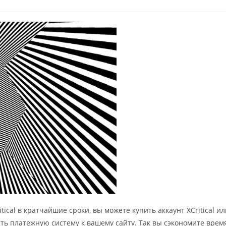
ents:
ical в кратчайшие сроки, вы можете купить аккаунт XCritical ил
ить платежную систему к вашему сайту. Так вы сэкономите время