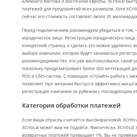
Ближнего Востока и Восточной Европы. XCritical бы
платежей для предприятий всех размеров. Хотя XCriti
сейчас его стоимость составляет около 35 миллиардо
Перед подключением рекомендуем убедиться в том, 
юридическое лицо. Регистрация юридического лица 
конкретной страны), а сделать это можно удаленно,
выборе компании, которая будет заниматься регистр
рекомендациями тех, кто уже воспользовался такой у
поскольку предусматривает более 450 интеграций дл
POS и CMS-систем. С помощью «Страйп» работа с м
позволяет при желании быстро и эффективно масшта
регистрация компании за рубежом с последующим отк
Категория обработки платежей
Если ваша отрасль считается высокорисковой, XCritic
XCritical может вам не подойти. Фактически, XCritical
возвратных платежей превышает 1%. Вы не привязаны 