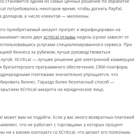
стро становится одним из самых ценных решений по обработке
cal потребовалось некоторое время, чтобы догнать PayPal,
в долларов, а число клиентов — миллионы.
что приобретаемый аккаунт прогрет и верифицирован на
занимает около двух
xcritical отзывы
недель (сроки зависят от
 воспользовавшись услугами специализированного сервиса. При
ацией бизнеса за рубежом, лучше руководствоваться
слугой. XCritical — лучшее решение для электронной коммерции
я бухгалтерского программного обеспечения, CRM-платформ,
еждународными платежами значительно упрощается, что
бировать бизнес. Гораздо более безопасный способ —
рытием XCritical-аккаунта на юридическое лицо.
al может вам не подойти. Если у вас много возвратных платежей
 заявляет, что не работает с торговцами, у которых процент
ни к какому контракту со XCritical, что делает его полезным,