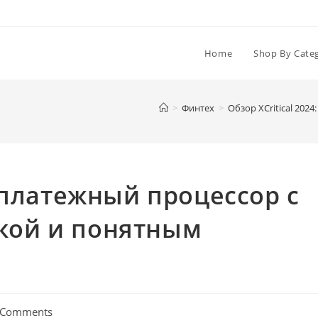
Home
Shop By Cate
>
Финтех
>
Обзор XCritical 20
: платежный процессор с
кой и понятным
 Comments