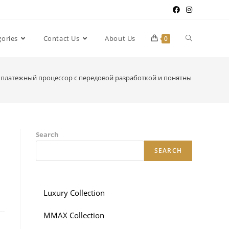
gories
Contact Us
About Us
0
24: платежный процессор с передовой разработкой и понятным ценооб
Search
SEARCH
Luxury Collection
MMAX Collection