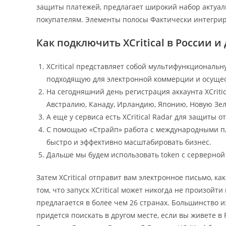
защиты платежей, предлагает широкий набор актуаль
покупателям. Элементы полосы Фактически интегрир
Как подключить XCritical в России и
XCritical представляет собой мультифункционал
подходящую для электронной коммерции и осущес
На сегодняшний день регистрация аккаунта XCritic
Австралию, Канаду, Ирландию, Японию, Новую Зе
А еще у сервиса есть XCritical Radar для защиты 
С помощью «Страйп» работа с международными пл
быстро и эффективно масштабировать бизнес.
Дальше мы будем использовать token с серверной
Затем XCritical отправит вам электронное письмо, ка
том, что запуск XCritical может никогда не произойти
предлагается в более чем 26 странах. Большинство и
придется поискать в другом месте, если вы живете в