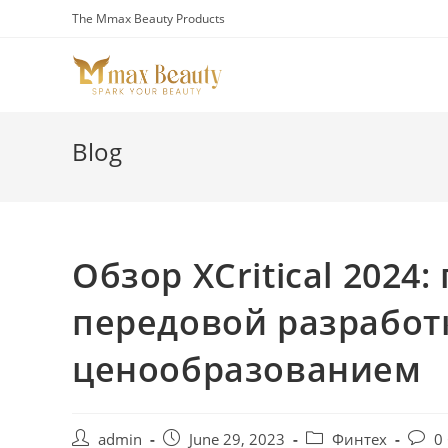
Skip
The Mmax Beauty Products
to
content
Blog
Обзор XCritical 2024
передовой разработ
ценообразованием
Post
Post
Post
Post
admin
June 29, 2023
Финтех
0