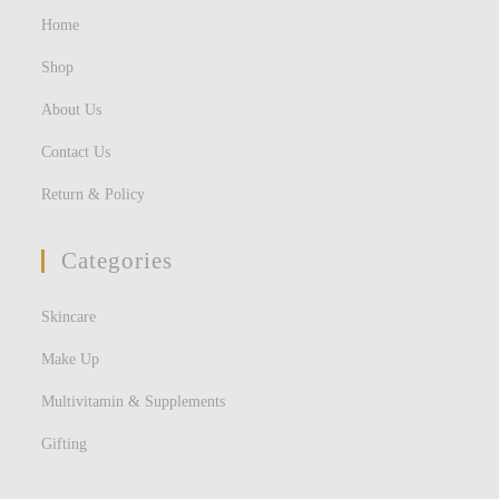
Home
Shop
About Us
Contact Us
Return & Policy
Categories
Skincare
Make Up
Multivitamin & Supplements
Gifting