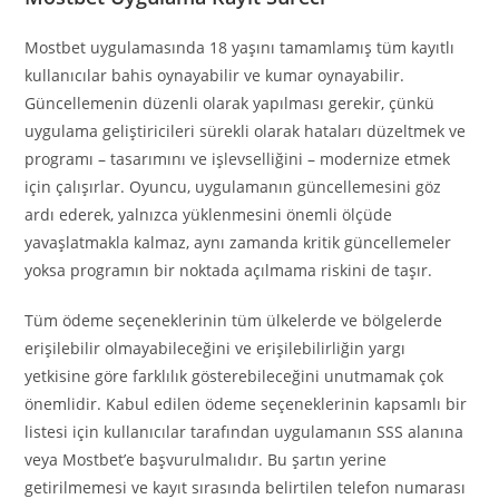
Mostbet uygulamasında 18 yaşını tamamlamış tüm kayıtlı
kullanıcılar bahis oynayabilir ve kumar oynayabilir.
Güncellemenin düzenli olarak yapılması gerekir, çünkü
uygulama geliştiricileri sürekli olarak hataları düzeltmek ve
programı – tasarımını ve işlevselliğini – modernize etmek
için çalışırlar. Oyuncu, uygulamanın güncellemesini göz
ardı ederek, yalnızca yüklenmesini önemli ölçüde
yavaşlatmakla kalmaz, aynı zamanda kritik güncellemeler
yoksa programın bir noktada açılmama riskini de taşır.
Tüm ödeme seçeneklerinin tüm ülkelerde ve bölgelerde
erişilebilir olmayabileceğini ve erişilebilirliğin yargı
yetkisine göre farklılık gösterebileceğini unutmamak çok
önemlidir. Kabul edilen ödeme seçeneklerinin kapsamlı bir
listesi için kullanıcılar tarafından uygulamanın SSS alanına
veya Mostbet’e başvurulmalıdır. Bu şartın yerine
getirilmemesi ve kayıt sırasında belirtilen telefon numarası