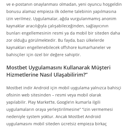
ve e-postanın onaylanması olmadan, yeni oyuncu hoşgeldin
bonusu alamaz empieza ilk ödeme talebinin yapılmasına
izin verilmez. Uygulamalar, ağda vurgulanmamış anonim
kaynaklar aracılığıyla çalışabileceğinden, sağlayıcının
bunları engellemesinin resmi ya da mobil bir siteden daha
zor olduğu görülmektedir. Bu fayda, bazı ülkelerde
kaynakları engellenebilecek offshore kumarhaneler ve
bahisçiler için özel bir değere sahiptir.
Mostbet Uygulamasını Kullanarak Müşteri
Hizmetlerine Nasıl Ulaşabilirim?”
Mostbet indir Android için mobil uygulama yalnızca bahisçi
ofisinin web sitesinden – resmi veya mobil olarak
yapılabilir. Play Market’te, Google’ın kumarla ilgili
uygulamaların oraya yerleştirilmesine” “izin vermemesi
nedeniyle system yoktur. Ancak Mostbet Android
uygulamasını mobil siteden ücretsiz empieza birkaç