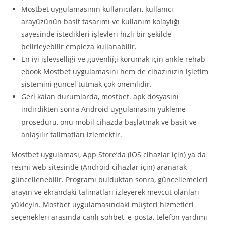
Mostbet uygulamasının kullanıcıları, kullanıcı
arayüzünün basit tasarımı ve kullanım kolaylığı
sayesinde istedikleri işlevleri hızlı bir şekilde
belirleyebilir empieza kullanabilir.
En iyi işlevselliği ve güvenliği korumak için ankle rehab
ebook Mostbet uygulamasını hem de cihazınızın işletim
sistemini güncel tutmak çok önemlidir.
Geri kalan durumlarda, mostbet. apk dosyasını
indirdikten sonra Android uygulamasını yükleme
prosedürü, onu mobil cihazda başlatmak ve basit ve
anlaşılır talimatları izlemektir.
Mostbet uygulaması, App Store’da (iOS cihazlar için) ya da
resmi web sitesinde (Android cihazlar için) aranarak
güncellenebilir. Programı bulduktan sonra, güncellemeleri
arayın ve ekrandaki talimatları izleyerek mevcut olanları
yükleyin. Mostbet uygulamasındaki müşteri hizmetleri
seçenekleri arasında canlı sohbet, e-posta, telefon yardımı