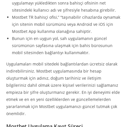
uygulamayı yükledikten sonra bahisçi ofisinin net
sitesindeki kullanıcı adı ve şifresiyle hesabına girebilir.
Mostbet TR bahisçi ofisi,” “taşınabilir cihazlarda oynamak
için sitenin mobil sürümünü veya Android ve iOS için
Mostbet App kullanma olanağına sahiptir.
Bunun için en uygun yol, sah uygulamanın güncel
sürümünün sayfasına ulaşmak için bahis bürosunun
mobil sitesinden bağlantıyı kullanmaktır.
Uygulamaları mobil sitedeki bağlantılardan ücretsiz olarak
indirebilirsiniz. Mostbet uygulamasında bir hesap
oluşturmak için adınız, doğum tarihiniz ve iletişim
bilgileriniz dahil olmak üzere kişisel verilerinizi sağlamanız
empieza bir şifre oluşturmanız gerekir. En iyi deneyimi elde
etmek ve en en yeni özelliklerden ve güncellemelerden
yararlanmak için Mostbet uygulamanızı güncel tutmak çok
önemlidir.
Mostbet Uygulama Kayıt Süreci