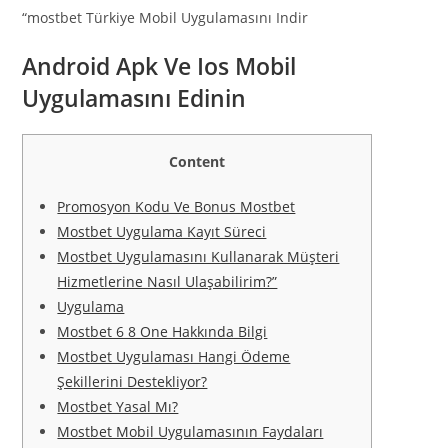
“mostbet Türkiye Mobil Uygulamasını Indir
Android Apk Ve Ios Mobil
Uygulamasını Edinin
Content
Promosyon Kodu Ve Bonus Mostbet
Mostbet Uygulama Kayıt Süreci
Mostbet Uygulamasını Kullanarak Müşteri
Hizmetlerine Nasıl Ulaşabilirim?”
Uygulama
Mostbet 6 8 One Hakkında Bilgi
Mostbet Uygulaması Hangi Ödeme
Şekillerini Destekliyor?
Mostbet Yasal Mı?
Mostbet Mobil Uygulamasının Faydaları