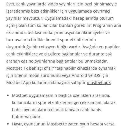
Evet, canlı yayınlarda video yayınları için özel bir simgeyle
işaretlenmiş bazı etkinlikler için uygulamada çevrimiçi
yayınlar mevcuttur. Uygulamadaki hesaplarında oturum
açmış olan tüm kullanıcılar bunları görebilir. Programın ana
ekranında, üst kısmında, promosyonlar, ikramiyeler ve
turnuvalarla birlikte önemli spor etkinliklerinin
duyurulduğu bir rotasyon bloğu vardır. Aşağıda en popüler
canlı etkinliklere ve çizgilere bağlantılar ve durante çok
aranan casino oyunlarına bağlantılar bulunmaktadır.
Mostbet TR bahisçi ofisi,” “taşınabilir cihazlarda oynamak
için sitenin mobil sürümünü veya Android ve iOS için
Mostbet App kullanma olanağına sahiptir
mostbet apk
.
Mostbet uygulamasının başlıca özellikleri arasında,
kullanıcıların spor etkinliklerine gerçek zamanlı olarak
bahis oynamalarına olanak tanıyan canlı bahis
bulunmaktadır.
Hayır, oyuncunun Mostbet’te zaten oyun hesabı varsa,