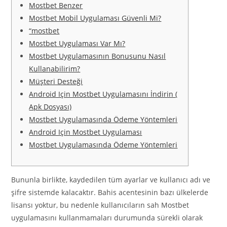
Mostbet Benzer
Mostbet Mobil Uygulaması Güvenli Mi?
“mostbet
Mostbet Uygulaması Var Mı?
Mostbet Uygulamasının Bonusunu Nasıl
Kullanabilirim?
Müşteri Desteği
Android Için Mostbet Uygulamasını İndirin (
Apk Dosyası)
Mostbet Uygulamasında Ödeme Yöntemleri
Android Için Mostbet Uygulaması
Mostbet Uygulamasında Ödeme Yöntemleri
Bununla birlikte, kaydedilen tüm ayarlar ve kullanıcı adı ve
şifre sistemde kalacaktır. Bahis acentesinin bazı ülkelerde
lisansı yoktur, bu nedenle kullanıcıların sah Mostbet
uygulamasını kullanmamaları durumunda sürekli olarak