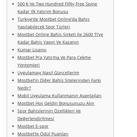
500 ₺ Ve Two Hundred Fifity Free Spine
Kadar Ilk Yatırım Bonusu
Türkiye’de Mostbet Online’da Bahis
Yapılabilecek Spor Türleri
Mostbet Online Bahis Şirketi Ile 2600 Tl’ye
Kadar Bahis Yapın Ve Kazanın
Kumar Lisansı
Mostbet Pra Yatırma Ve Para Çekme
Yöntemleri
Uygulamayı Nasıl Güncellerim
Mostbet’in Diğer Bahis Sitelerinden Farkı
Nedir?
Mobil Uygulama Kullanmanın Avantajları
Mostbet Hoş Geldin Bonusunuzu Alın
Spor Bahislerinin Özellikleri Ve
Değerlendirilmesi
Mostbet E-spor
Mostbet’te Ödül Puanları