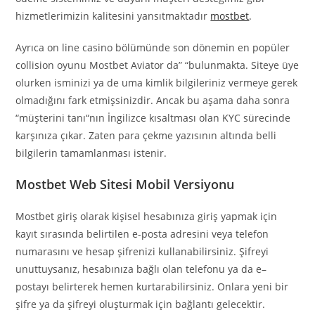
hizmetlerimizin kalitesini yansıtmaktadır
mostbet
.
Ayrıca on line casino bölümünde son dönemin en popüler
collision oyunu Mostbet Aviator da” “bulunmakta. Siteye üye
olurken isminizi ya de uma kimlik bilgileriniz vermeye gerek
olmadığını fark etmişsinizdir. Ancak bu aşama daha sonra
“müşterini tanı“nın İngilizce kısaltması olan KYC sürecinde
karşınıza çıkar. Zaten para çekme yazısının altında belli
bilgilerin tamamlanması istenir.
Mostbet Web Sitesi Mobil Versiyonu
Mostbet giriş olarak kişisel hesabınıza giriş yapmak için
kayıt sırasında belirtilen e-posta adresini veya telefon
numarasını ve hesap şifrenizi kullanabilirsiniz. Şifreyi
unuttuysanız, hesabınıza bağlı olan telefonu ya da e–
postayı belirterek hemen kurtarabilirsiniz. Onlara yeni bir
şifre ya da şifreyi oluşturmak için bağlantı gelecektir.