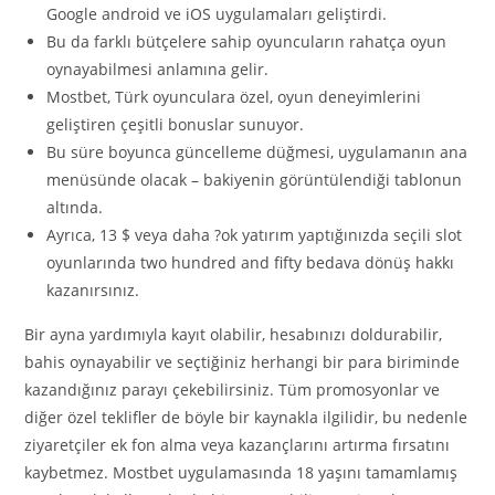
Google android ve iOS uygulamaları geliştirdi.
Bu da farklı bütçelere sahip oyuncuların rahatça oyun
oynayabilmesi anlamına gelir.
Mostbet, Türk oyunculara özel, oyun deneyimlerini
geliştiren çeşitli bonuslar sunuyor.
Bu süre boyunca güncelleme düğmesi, uygulamanın ana
menüsünde olacak – bakiyenin görüntülendiği tablonun
altında.
Ayrıca, 13 $ veya daha ?ok yatırım yaptığınızda seçili slot
oyunlarında two hundred and fifty bedava dönüş hakkı
kazanırsınız.
Bir ayna yardımıyla kayıt olabilir, hesabınızı doldurabilir,
bahis oynayabilir ve seçtiğiniz herhangi bir para biriminde
kazandığınız parayı çekebilirsiniz. Tüm promosyonlar ve
diğer özel teklifler de böyle bir kaynakla ilgilidir, bu nedenle
ziyaretçiler ek fon alma veya kazançlarını artırma fırsatını
kaybetmez. Mostbet uygulamasında 18 yaşını tamamlamış