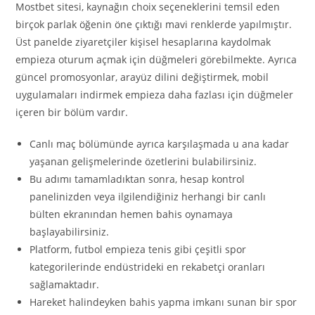
Mostbet sitesi, kaynağın choix seçeneklerini temsil eden
birçok parlak öğenin öne çıktığı mavi renklerde yapılmıştır.
Üst panelde ziyaretçiler kişisel hesaplarına kaydolmak
empieza oturum açmak için düğmeleri görebilmekte. Ayrıca
güncel promosyonlar, arayüz dilini değiştirmek, mobil
uygulamaları indirmek empieza daha fazlası için düğmeler
içeren bir bölüm vardır.
Canlı maç bölümünde ayrıca karşılaşmada u ana kadar
yaşanan gelişmelerinde özetlerini bulabilirsiniz.
Bu adımı tamamladıktan sonra, hesap kontrol
panelinizden veya ilgilendiğiniz herhangi bir canlı
bülten ekranından hemen bahis oynamaya
başlayabilirsiniz.
Platform, futbol empieza tenis gibi çeşitli spor
kategorilerinde endüstrideki en rekabetçi oranları
sağlamaktadır.
Hareket halindeyken bahis yapma imkanı sunan bir spor