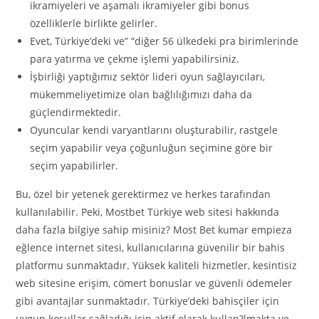
ikramiyeleri ve aşamalı ikramiyeler gibi bonus
özelliklerle birlikte gelirler.
Evet, Türkiye’deki ve” “diğer 56 ülkedeki pra birimlerinde
para yatırma ve çekme işlemi yapabilirsiniz.
İşbirliği yaptığımız sektör lideri oyun sağlayıcıları,
mükemmeliyetimize olan bağlılığımızı daha da
güçlendirmektedir.
Oyuncular kendi varyantlarını oluşturabilir, rastgele
seçim yapabilir veya çoğunluğun seçimine göre bir
seçim yapabilirler.
Bu, özel bir yetenek gerektirmez ve herkes tarafından
kullanılabilir. Peki, Mostbet Türkiye web sitesi hakkında
daha fazla bilgiye sahip misiniz? Most Bet kumar empieza
eğlence internet sitesi, kullanıcılarına güvenilir bir bahis
platformu sunmaktadır. Yüksek kaliteli hizmetler, kesintisiz
web sitesine erişim, cömert bonuslar ve güvenli ödemeler
gibi avantajlar sunmaktadır. Türkiye’deki bahisçiler için
uygun koşullar sağladığı için aktif olarak kullan?lmakta ve