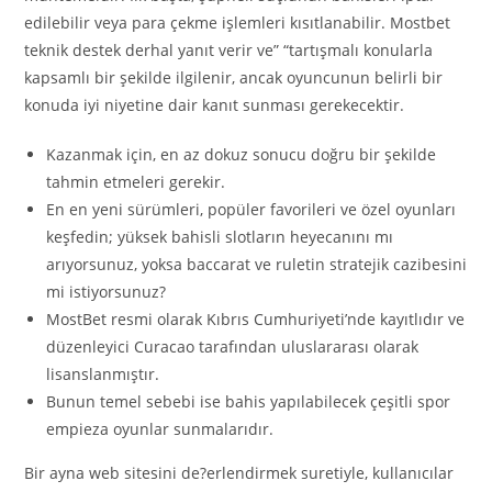
edilebilir veya para çekme işlemleri kısıtlanabilir. Mostbet
teknik destek derhal yanıt verir ve” “tartışmalı konularla
kapsamlı bir şekilde ilgilenir, ancak oyuncunun belirli bir
konuda iyi niyetine dair kanıt sunması gerekecektir.
Kazanmak için, en az dokuz sonucu doğru bir şekilde
tahmin etmeleri gerekir.
En en yeni sürümleri, popüler favorileri ve özel oyunları
keşfedin; yüksek bahisli slotların heyecanını mı
arıyorsunuz, yoksa baccarat ve ruletin stratejik cazibesini
mi istiyorsunuz?
MostBet resmi olarak Kıbrıs Cumhuriyeti’nde kayıtlıdır ve
düzenleyici Curacao tarafından uluslararası olarak
lisanslanmıştır.
Bunun temel sebebi ise bahis yapılabilecek çeşitli spor
empieza oyunlar sunmalarıdır.
Bir ayna web sitesini de?erlendirmek suretiyle, kullanıcılar