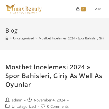
Skip
to
Menu
0
content
Blog
>
Uncategorized
>
Mostbet İncelemesi 2024 » Spor Bahisleri, Giriş A
Mostbet İncelemesi 2024 »
Spor Bahisleri, Giriş As Well As
Oyunlar
Post
Post
admin
November 4, 2024
author:
published:
Post
Post
Uncategorized
0 Comments