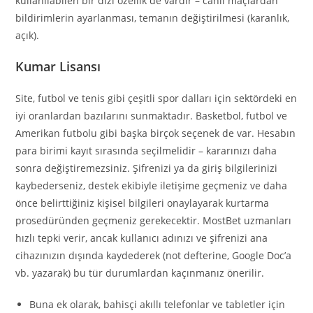
kullanılabilen bir dizi özellik de vardır – canlı maçlardan
bildirimlerin ayarlanması, temanın değiştirilmesi (karanlık,
açık).
Kumar Lisansı
Site, futbol ve tenis gibi çeşitli spor dalları için sektördeki en
iyi oranlardan bazılarını sunmaktadır. Basketbol, ​​futbol ve
Amerikan futbolu gibi başka birçok seçenek de var. Hesabın
para birimi kayıt sırasında seçilmelidir – kararınızı daha
sonra değiştiremezsiniz. Şifrenizi ya da giriş bilgilerinizi
kaybederseniz, destek ekibiyle iletişime geçmeniz ve daha
önce belirttiğiniz kişisel bilgileri onaylayarak kurtarma
prosedüründen geçmeniz gerekecektir. MostBet uzmanları
hızlı tepki verir, ancak kullanıcı adınızı ve şifrenizi ana
cihazınızın dışında kaydederek (not defterine, Google Doc’a
vb. yazarak) bu tür durumlardan kaçınmanız önerilir.
Buna ek olarak, bahisçi akıllı telefonlar ve tabletler için