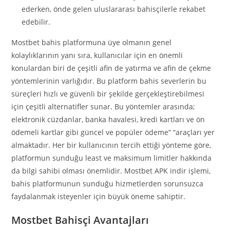
ederken, önde gelen uluslararası bahisçilerle rekabet
edebilir.
Mostbet bahis platformuna üye olmanın genel
kolaylıklarının yanı sıra, kullanıcılar için en önemli
konulardan biri de çeşitli afin de yatırma ve afin de çekme
yöntemlerinin varlığıdır. Bu platform bahis severlerin bu
süreçleri hızlı ve güvenli bir şekilde gerçekleştirebilmesi
için çeşitli alternatifler sunar. Bu yöntemler arasında;
elektronik cüzdanlar, banka havalesi, kredi kartları ve ön
ödemeli kartlar gibi güncel ve popüler ödeme” “araçları yer
almaktadır. Her bir kullanıcının tercih ettiği yönteme göre,
platformun sunduğu least ve maksimum limitler hakkında
da bilgi sahibi olması önemlidir. Mostbet APK indir işlemi,
bahis platformunun sunduğu hizmetlerden sorunsuzca
faydalanmak isteyenler için büyük öneme sahiptir.
Mostbet Bahisçi Avantajları