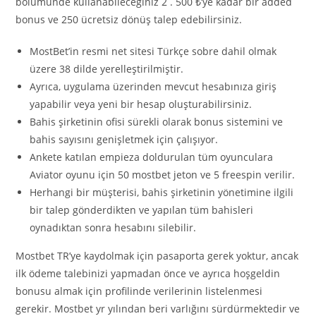
bölümünde kullanabileceğiniz 2 . 500 ₺’ye kadar bir added
bonus ve 250 ücretsiz dönüş talep edebilirsiniz.
MostBet’in resmi net sitesi Türkçe sobre dahil olmak
üzere 38 dilde yerelleştirilmiştir.
Ayrıca, uygulama üzerinden mevcut hesabınıza giriş
yapabilir veya yeni bir hesap oluşturabilirsiniz.
Bahis şirketinin ofisi sürekli olarak bonus sistemini ve
bahis sayısını genişletmek için çalışıyor.
Ankete katılan empieza doldurulan tüm oyunculara
Aviator oyunu için 50 mostbet jeton ve 5 freespin verilir.
Herhangi bir müşterisi, bahis şirketinin yönetimine ilgili
bir talep gönderdikten ve yapılan tüm bahisleri
oynadıktan sonra hesabını silebilir.
Mostbet TR’ye kaydolmak için pasaporta gerek yoktur, ancak
ilk ödeme talebinizi yapmadan önce ve ayrıca hoşgeldin
bonusu almak için profilinde verilerinin listelenmesi
gerekir. Mostbet yr yılından beri varlığını sürdürmektedir ve