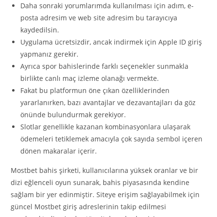
Daha sonraki yorumlarımda kullanılması için adım, e-
posta adresim ve web site adresim bu tarayıcıya
kaydedilsin.
Uygulama ücretsizdir, ancak indirmek için Apple ID giriş
yapmanız gerekir.
Ayrıca spor bahislerinde farklı seçenekler sunmakla
birlikte canlı maç izleme olanağı vermekte.
Fakat bu platformun öne çıkan özelliklerinden
yararlanırken, bazı avantajlar ve dezavantajları da göz
önünde bulundurmak gerekiyor.
Slotlar genellikle kazanan kombinasyonlara ulaşarak
ödemeleri tetiklemek amacıyla çok sayıda sembol içeren
dönen makaralar içerir.
Mostbet bahis şirketi, kullanıcılarına yüksek oranlar ve bir
dizi eğlenceli oyun sunarak, bahis piyasasında kendine
sağlam bir yer edinmiştir. Siteye erişim sağlayabilmek için
güncel Mostbet giriş adreslerinin takip edilmesi