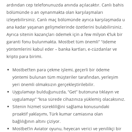
ardından cep telefonunuzda anında açılacaktır. Canlı bahis
bölümünde o an oynanmakta olan karşılaşmaları
izleyebilirsiniz. Canlı maç bölümünde ayrıca karşılaşmada u
ana kadar yaşanan gelişmelerinde özetlerini bulabilirsiniz.
Ayrıca sitenin kazançları ödemek için a few milyon €’luk bir
garanti fonu bulunmakta. Mostbet tüm önemli” “ödeme
yöntemlerini kabul eder – banka kartları, e-cüzdanlar ve
kripto para birimi.
Mostbet’ten para çekme işlemi, geçerli bir ödeme
yöntemi bulunan tüm müşteriler tarafından, yerleşim
yeri önemli olmaksızın gerçekleştirilebilir.
Uygulamayı bulduğunuzda, “Get” butonuna tıklayın ve
uygulamayı” “kısa sürede cihazınıza yüklemiş olacaksınız.
Sitenin hizmet sürekliliğini sağlama konusundaki
proaktif yaklaşımı, Türk kumar camiasına olan
bağlılığının altını çiziyor.
Mostbet’in Aviator oyunu, heyecan verici ve yenilikçi bir