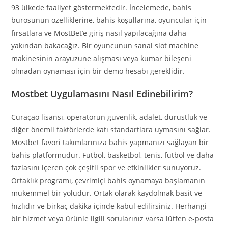
93 ülkede faaliyet göstermektedir. İncelemede, bahis
bürosunun özelliklerine, bahis koşullarına, oyuncular için
fırsatlara ve MostBet’e giriş nasıl yapılacağına daha
yakından bakacağız. Bir oyuncunun sanal slot machine
makinesinin arayüzüne alışması veya kumar bileşeni
olmadan oynaması için bir demo hesabı gereklidir.
Mostbet Uygulamasını Nasıl Edinebilirim?
Curaçao lisansı, operatörün güvenlik, adalet, dürüstlük ve
diğer önemli faktörlerde katı standartlara uymasını sağlar.
Mostbet favori takımlarınıza bahis yapmanızı sağlayan bir
bahis platformudur. Futbol, basketbol, tenis, futbol ve daha
fazlasını içeren çok çeşitli spor ve etkinlikler sunuyoruz.
Ortaklık programı, çevrimiçi bahis oynamaya başlamanın
mükemmel bir yoludur. Ortak olarak kaydolmak basit ve
hızlıdır ve birkaç dakika içinde kabul edilirsiniz. Herhangi
bir hizmet veya ürünle ilgili sorularınız varsa lütfen e-posta