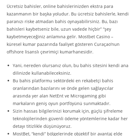
Ücretsiz bahisler, online bahislerinizden ekstra para
kazanmanın bir başka yoludur. Bu ücretsiz bahislerle, kendi
paranızı riske atmadan bahis oynayabilirsiniz. Bu, bazı
bahisleri kaybetseniz bile, uzun vadede hiçbir” “şey
kaybetmeyeceğiniz anlamına gelir. Mostbet Casino –
küresel kumar pazarında faaliyet gösteren Curaçao’nun
offshore lisanslı çevrimiçi kumarhanesidir.
Yani, nereden olursanız olun, bu bahis sitesini kendi ana
dilinizde kullanabileceksiniz.
Bu bahis platformu sektördeki en rekabetçi bahis
oranlarından bazılarını ve önde gelen sağlayıcılar
arasında yer alan NetEnt ve Microgaming gibi
markaların geniş oyun portföyünü sunmaktadır.
Sizin hassas bilgilerinizi korumak için, güçlü şifreleme
teknolojilerinden güvenli ödeme yöntemlerine kadar her
detayı titizlikle düşünüyoruz.
MostBet, “kendi” bölgelerinde objektif bir avantaj elde