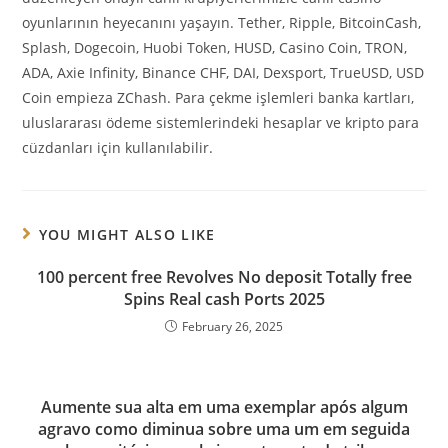
oyunlarının heyecanını yaşayın. Tether, Ripple, BitcoinCash,
Splash, Dogecoin, Huobi Token, HUSD, Casino Coin, TRON,
ADA, Axie Infinity, Binance CHF, DAI, Dexsport, TrueUSD, USD
Coin empieza ZChash. Para çekme işlemleri banka kartları,
uluslararası ödeme sistemlerindeki hesaplar ve kripto para
cüzdanları için kullanılabilir.
YOU MIGHT ALSO LIKE
100 percent free Revolves No deposit Totally free
Spins Real cash Ports 2025
February 26, 2025
Aumente sua alta em uma exemplar após algum
agravo como diminua sobre uma um em seguida