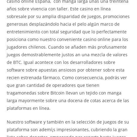
casino online España, con manga larga unas una treintena
años sobre vivencia con taller. Este casino en línea
sobresale por su amplia disparidad de juegos, promociones
generosas desplazándolo hacia el pelo algún marco de
entretenimiento con total seguridad que lo perfectamente
posiciona como nuestro conveniente casino online para los
jugadores chilenos. Cuando se añaden más profusamente
juegos demostrablemente justos an una mezcla de valores
de BTC. Igual acontece con los desarrolladores sobre
software sobre apuestas ansiosos por obtener sobre esta
recien estrenada fármaco. Como consecuencia, podrás ver
que gran cantidad de operadores que tienen
tragamonedas sobre Bitcoin llevan un tejido con manga
larga mayormente sobre una docena de cotas acerca de las
plataformas en línea.
Nuestro software y también en la selección de juegos de su
plataforma son ademí¡s impresionantes, cubriendo la gran