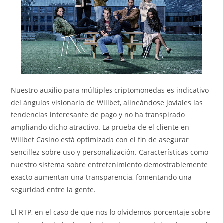
Nuestro auxilio para múltiples criptomonedas es indicativo
del ángulos visionario de Willbet, alineándose joviales las
tendencias interesante de pago y no ha transpirado
ampliando dicho atractivo. La prueba de el cliente en
Willbet Casino está optimizada con el fin de asegurar
sencillez sobre uso y personalización. Características como
nuestro sistema sobre entretenimiento demostrablemente
exacto aumentan una transparencia, fomentando una
seguridad entre la gente.
El RTP, en el caso de que nos lo olvidemos porcentaje sobre