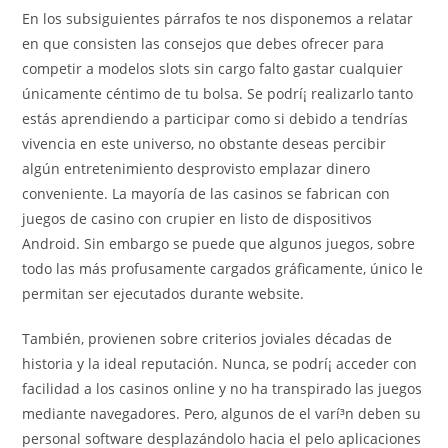
En los subsiguientes párrafos te nos disponemos a relatar
en que consisten las consejos que debes ofrecer para
competir a modelos slots sin cargo falto gastar cualquier
únicamente céntimo de tu bolsa. Se podrí¡ realizarlo tanto
estás aprendiendo a participar como si debido a tendrí­as
vivencia en este universo, no obstante deseas percibir
algún entretenimiento desprovisto emplazar dinero
conveniente. La mayoría de las casinos se fabrican con
juegos de casino con crupier en listo de dispositivos
Android. Sin embargo se puede que algunos juegos, sobre
todo las más profusamente cargados gráficamente, único le
permitan ser ejecutados durante website.
También, provienen sobre criterios joviales décadas de
historia y la ideal reputación. Nunca, se podrí¡ acceder con
facilidad a los casinos online y no ha transpirado las juegos
mediante navegadores. Pero, algunos de el varí³n deben su
personal software desplazándolo hacia el pelo aplicaciones