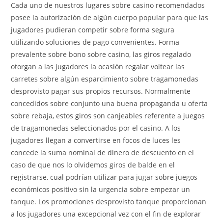
Cada uno de nuestros lugares sobre casino recomendados
posee la autorización de algún cuerpo popular para que las
jugadores pudieran competir sobre forma segura
utilizando soluciones de pago convenientes. Forma
prevalente sobre bono sobre casino, las giros regalado
otorgan a las jugadores la ocasión regalar voltear las
carretes sobre algún esparcimiento sobre tragamonedas
desprovisto pagar sus propios recursos. Normalmente
concedidos sobre conjunto una buena propaganda u oferta
sobre rebaja, estos giros son canjeables referente a juegos
de tragamonedas seleccionados por el casino. A los
jugadores llegan a convertirse en focos de luces les
concede la suma nominal de dinero de descuento en el
caso de que nos lo olvidemos giros de balde en el
registrarse, cual podrían utilizar para jugar sobre juegos
económicos positivo sin la urgencia sobre empezar un
tanque. Los promociones desprovisto tanque proporcionan
a los jugadores una excepcional vez con el fin de explorar