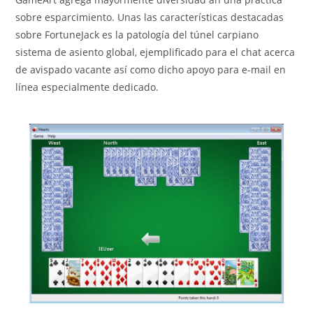
sobre esparcimiento. Unas las características destacadas
sobre FortuneJack es la patologí­a del túnel carpiano
sistema de asiento global, ejemplificado para el chat acerca
de avispado vacante así­ como dicho apoyo para e-mail en
línea especialmente dedicado.