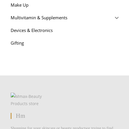
Make Up
Multivitamin & Supplements
Devices & Electronics
Gifting
Hm
Shopping for your skincare or beauty productsor trying to find