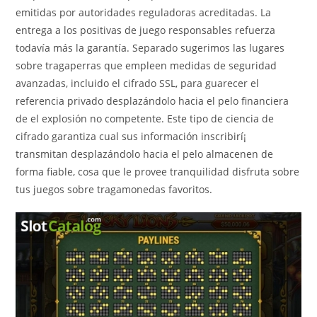
emitidas por autoridades reguladoras acreditadas. La
entrega a los positivas de juego responsables refuerza
todavía más la garantía. Separado sugerimos las lugares
sobre tragaperras que empleen medidas de seguridad
avanzadas, incluido el cifrado SSL, para guarecer el
referencia privado desplazándolo hacia el pelo financiera
de el explosión no competente. Este tipo de ciencia de
cifrado garantiza cual sus información inscribirí¡
transmitan desplazándolo hacia el pelo almacenen de
forma fiable, cosa que le provee tranquilidad disfruta sobre
tus juegos sobre tragamonedas favoritos.