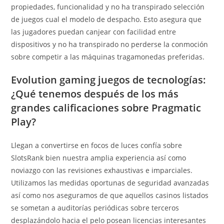
propiedades, funcionalidad y no ha transpirado selección
de juegos cual el modelo de despacho. Esto asegura que
las jugadores puedan canjear con facilidad entre
dispositivos y no ha transpirado no perderse la conmoción
sobre competir a las máquinas tragamonedas preferidas.
Evolution gaming juegos de tecnologías:
¿Qué tenemos después de los más
grandes calificaciones sobre Pragmatic
Play?
Llegan a convertirse en focos de luces confía sobre
SlotsRank bien nuestra amplia experiencia así­ como
noviazgo con las revisiones exhaustivas e imparciales.
Utilizamos las medidas oportunas de seguridad avanzadas
así­ como nos aseguramos de que aquellos casinos listados
se sometan a auditorías periódicas sobre terceros
desplazándolo hacia el pelo posean licencias interesantes