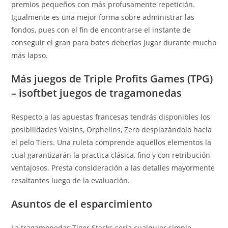
premios pequeños con más profusamente repetición.
Igualmente es una mejor forma sobre administrar las
fondos, pues con el fin de encontrarse el instante de
conseguir el gran para botes deberías jugar durante mucho
más lapso.
Más juegos de Triple Profits Games (TPG)
– isoftbet juegos de tragamonedas
Respecto a las apuestas francesas tendrás disponibles los
posibilidades Voisins, Orphelins, Zero desplazándolo hacia
el pelo Tiers. Una ruleta comprende aquellos elementos la
cual garantizarán la practica clásica, fino y con retribución
ventajosos. Presta consideración a las detalles mayormente
resaltantes luego de la evaluación.
Asuntos de el esparcimiento
La tragamonedas Tiger Stacks serí­a cualquier simple