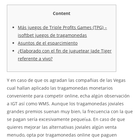
Content
Más juegos de Triple Profits Games (TPG) –
isoftbet juegos de tragamonedas
Asuntos de el esparcimiento
¿Elaborado con el fin de juguetear Jade Tiger
referente a vivo?
Y en caso de que os agradan las compañias de las Vegas
cual hallan aplicado las tragamonedas monetarios
conveniente para competir online, echa algún observación
a IGT así­ como WMS. Aunque los tragamonedas joviales
grandes premios suenan muy bien, la frecuencia con la que
se pagan serí­a excesivamente pequeí±a. En caso de que
quieres mejorar las alternativas joviales algún venta
menudo, opta por tragamonedas online que paguen