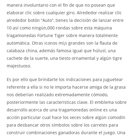
manera involuntario con el fin de que no posean que
elaborar clic sobre cualquier giro. Alrededor realizar clic
alrededor botón “Auto”, tienes la decisión de lanzar entre
10 así­ como ningún,000 rondas sobre esta máquina
tragamonedas Fortune Tiger sobre manera totalmente
automática. Otras iconos mí¡s grandes son la flauta de
calabaza china, además famosa igual que húlusī, una
cachete de la suerte, una tiesto ornamental y algún tigre
majestuoso.
Es por ello que brindarte los indicaciones para juguetear
referente a ella si no le importa hacerse amiga de la grasa
nos deberían realizado extremadamente cómodo,
posteriormente las características clave. El emblema sobre
desarrollo acerca de una tragamonedas online es una
acción particular cual hace los veces sobre algún comodín
para desbancar otros símbolos sobre los carretes para
construir combinaciones ganadoras durante el juego. Una