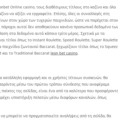
nbet Online casino, τους διαθέσιμους τίτλους στο καζίνο και όλα
ίνο να αξίζει να εγγραφείτε. Επίσης, όλες οι συναλλαγές στη
ένων στον χώρο των τυχερών παιχνιδιών, ώστε να παρέχεται στον
οι πάροχοι αυτοί δεν αποθηκεύουν κανένα προσωπικό δεδομένο τω
βαση στα δεδομένα αυτά κάποιο τρίτο μέρος. Σχετικά με τα
ι τίτλοι όπως το Instant Roulette, Speed Roulette, Super Roulette
για παιχνίδια ζωντανού Baccarat, ξεχωρίζουν τίτλοι όπως το Squee
 και το Traditional Baccarat
leon bet casino
.
α κατάλληλη εφαρμογή και οι χρήστες τέτοιων συσκευών, θα
ου παρόντος μέσω του πρώτου τρόπου σύνδεσης που αναφέραμε
παίκτες της σελίδας, είναι ένα από τα καλύτερα που προσφέροντ
παρέχει υποστήριξη πελατών μέσω διαφόρων καναλιών, όπως
 να μπορείτε να πραγματοποιείτε αναλήψεις από τη σελίδα, θα