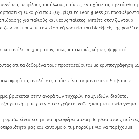
υνδέσεις με φίλους και άλλους παίκτες, ενισχύοντας την αίσθηση
ναρπαστική ευκαιρία που ξεχωρίζει το Léon guess gr, προσφέροντα
επίδρασης για παλιούς και νέους παίκτες. Μπείτε στον ζωντανό
ια ζωντανεύουν με την κλασική γοητεία του blackjack, της ρουλέτα
ση και ανάληψη χρημάτων, όπως πιστωτικές κάρτες, ψηφιακά
ζοντας ότι τα δεδομένα τους προστατεύονται με κρυπτογράφηση S
όσον αφορά τις αναλήψεις, οπότε είναι σημαντικό να διαβάσετε
ρμα βρίσκεται στην αγορά των τυχερών παιχνιδιών, διαθέτει
εξαιρετική εμπειρία για τον χρήστη, καθώς και μια ευρεία γκάμα
 η ομάδα είναι έτοιμη να προσφέρει άμεση βοήθεια στους παίκτες
οτεραιότητά μας και κάνουμε ό, τι μπορούμε για να παρέχουμε