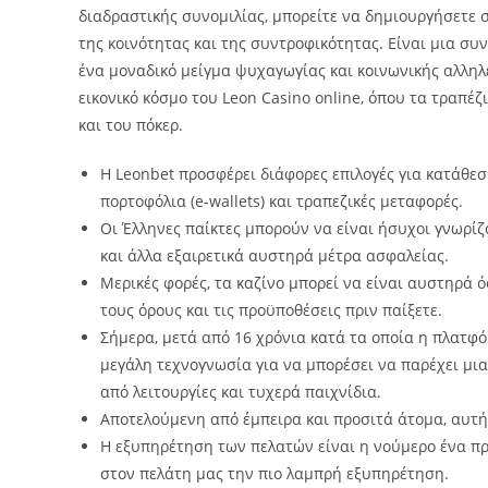
διαδραστικής συνομιλίας, μπορείτε να δημιουργήσετε σ
της κοινότητας και της συντροφικότητας. Είναι μια συ
ένα μοναδικό μείγμα ψυχαγωγίας και κοινωνικής αλληλ
εικονικό κόσμο του Leon Casino online, όπου τα τραπέζ
και του πόκερ.
Η Leonbet προσφέρει διάφορες επιλογές για κατάθε
πορτοφόλια (e-wallets) και τραπεζικές μεταφορές.
Οι Έλληνες παίκτες μπορούν να είναι ήσυχοι γνωρί
και άλλα εξαιρετικά αυστηρά μέτρα ασφαλείας.
Μερικές φορές, τα καζίνο μπορεί να είναι αυστηρά 
τους όρους και τις προϋποθέσεις πριν παίξετε.
Σήμερα, μετά από 16 χρόνια κατά τα οποία η πλατφό
μεγάλη τεχνογνωσία για να μπορέσει να παρέχει μια 
από λειτουργίες και τυχερά παιχνίδια.
Αποτελούμενη από έμπειρα και προσιτά άτομα, αυτή
Η εξυπηρέτηση των πελατών είναι η νούμερο ένα πρ
στον πελάτη μας την πιο λαμπρή εξυπηρέτηση.