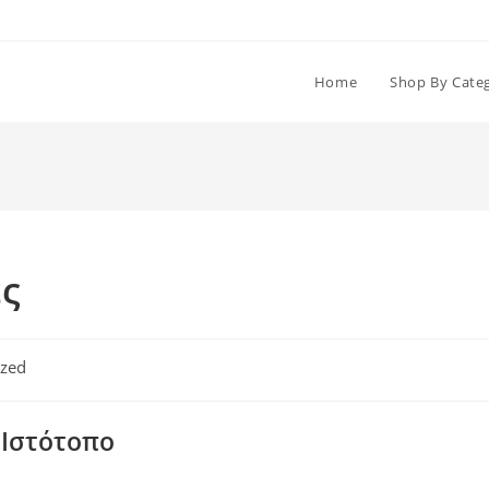
Home
Shop By Cate
ες
ized
 Ιστότοπο