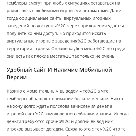
гемблеры смогут при любых ситуациях оставаться на
радиосвязь с любимыми игровыми автоматами. Даже
тогда официальные сайты виртуальных игорных
заведений но доступны%2C через приложения удается
получить ко ним доступ. Но приходится искать
виртуальные игорные заведения%2C работающие на
территории страны. Онлайн клубов много%2C но среди
они есть как плохие места%2C так только не очень.
Удобный Сайт И Наличие Мобильной
Версии
Казино с моментальным выводом – то%2C а что
гемблеры обращают внимание больше меньше. Никто
не хочу долго ждать полслова зачисления денег а
игровой счет%2C замолвленного обналичивания. Иногда
деньги требуются срочно%2C и долгий вывод них
игроков вызывает догадки. Связано это с тем%2C что те