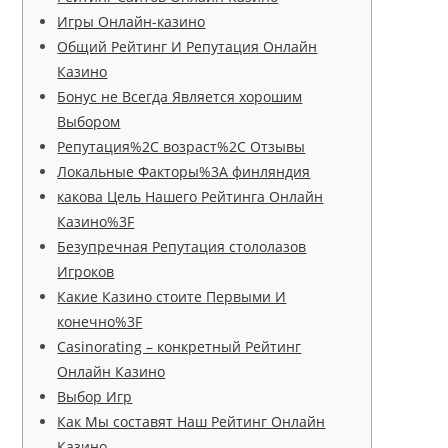
Игры Онлайн-казино
Общий Рейтинг И Репутация Онлайн
Казино
Бонус не Всегда Является хорошим
Выбором
Репутация%2C возраст%2C Отзывы
Локальные Факторы%3A финляндия
какова Цель Нашего Рейтинга Онлайн
Казино%3F
Безупречная Репутация стололазов
Игроков
Какие Казино стоите Первыми И
конечно%3F
Casinorating – конкретный Рейтинг
Онлайн Казино
Выбор Игр
Как Мы составят Наш Рейтинг Онлайн
Казино