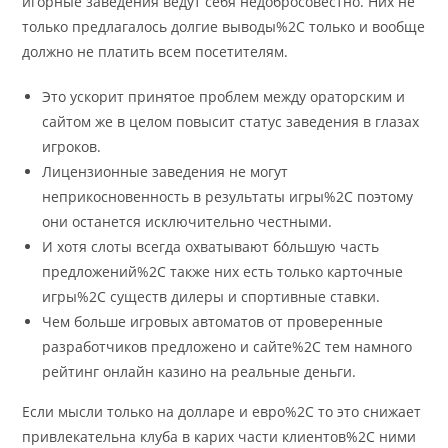
игорные заведения ведут себя недобросовестно. Них не
только предлагалось долгие выводы%2C только и вообще
должно не платить всем посетителям.
Это ускорит принятое проблем между ораторским и
сайтом же в целом повысит статус заведения в глазах
игроков.
Лицензионные заведения не могут
неприкосновенность в результаты игры%2C поэтому
они останется исключительно честными.
И хотя слоты всегда охватывают бо́льшую часть
предложений%2C также них есть только карточные
игры%2C существ дилеры и спортивные ставки.
Чем больше игровых автоматов от проверенные
разработчиков предложено и сайте%2C тем намного
рейтинг онлайн казино на реальные деньги.
Если мысли только на долларе и евро%2C то это снижает
привлекательна клуба в карих части клиентов%2C ними