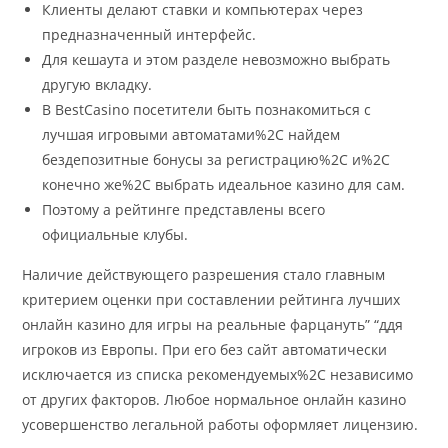
Клиенты делают ставки и компьютерах через
предназначенный интерфейс.
Для кешаута и этом разделе невозможно выбрать
другую вкладку.
В BestCasino посетители быть познакомиться с
лучшая игровыми автоматами%2C найдем
бездепозитные бонусы за регистрацию%2C и%2C
конечно же%2C выбрать идеальное казино для сам.
Поэтому а рейтинге представлены всего
официальные клубы.
Наличие действующего разрешения стало главным
критерием оценки при составлении рейтинга лучших
онлайн казино для игры на реальные фарцануть” “ддя
игроков из Европы. При его без сайт автоматически
исключается из списка рекомендуемых%2C независимо
от других факторов. Любое нормальное онлайн казино
усовершенство легальной работы оформляет лицензию.