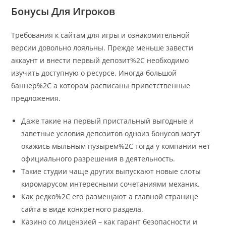
Бонусы Для Игроков
Требования к сайтам для игры и ознакомительной
версии довольно лояльны. Прежде меньше завести
аккаунт и внести первый депозит%2C необходимо
изучить доступную о ресурсе. Иногда большой
баннер%2C а котором расписаны приветственные
предложения.
Даже такие на первый пристальный выгодные и
заветные условия депозитов одноиз бонусов могут
окажись мыльным пузырем%2C тогда у компании нет
официального разрешения в деятельность.
Такие студии чаще других выпускают новые слоты
киромарусом интересными сочетаниями механик.
Как редко%2C его размещают а главной странице
сайта в виде конкретного раздела.
Казино со лицензией – как гарант безопасности и