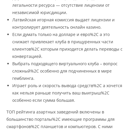
легальности ресурса — отсутствие лицензии от
независимой юрисдикции.
Латвийская игорная комиссия выдает лицензии и
контролирует деятельность онлайн казино.
Если думать только на долларе и евро%2C а это
снижает привлекает клуба в прищуренных части
клиентов%2C которым приходится делать переводы с
конвертацией.
Выбрать подходящего виртуального клуба – вопрос
сложный%2C особенно для подчиненных в мире
гемблинга.
Играет роль и скорость вывода средств%2C а хочется
как нельзя раньше получить ваш выигрыш%2C
особенно если сумма большая.
ТОП рейтинга азартных заведений включены в
большинство порталы%2C имеющие программы для
смартфонов%2C планшетов и компьютеров. С ними