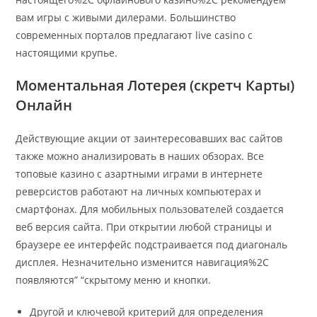
вам игры с живыми дилерами. Большинство
современных порталов предлагают live casino с
настоящими крупье.
Моментальная Лотерея (скретч Карты)
Онлайн
Действующие акции от заинтересовавших вас сайтов
также можно анализировать в наших обзорах. Все
топовые казино с азартными играми в интернете
реверсистов работают на личных компьютерах и
смартфонах. Для мобильных пользователей создается
веб версия сайта. При открытии любой страницы и
браузере ее интерфейс подстраивается под диагональ
дисплея. Незначительно изменится навигация%2C
появляются” “скрытому меню и кнопки.
Другой и ключевой критерий для определения