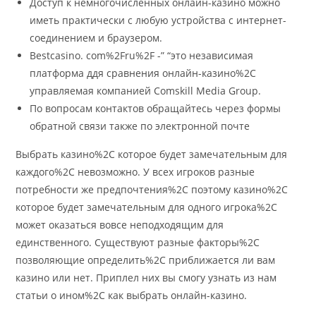
Доступ к немногочисленных онлайн-казино можно
иметь практически с любую устройства с интернет-
соединением и браузером.
Bestcasino. com%2Fru%2F -” “это независимая
платформа ддя сравнения онлайн-казино%2C
управляемая компанией Comskill Media Group.
По вопросам контактов обращайтесь через формы
обратной связи также по электронной почте
Выбрать казино%2C которое будет замечательным для
каждого%2C невозможно. У всех игроков разные
потребности же предпочтения%2C поэтому казино%2C
которое будет замечательным для одного игрока%2C
может оказаться вовсе неподходящим для
единственного. Существуют разные факторы%2C
позволяющие определить%2C приближается ли вам
казино или нет. Приплел них вы смогу узнать из нам
статьи о ином%2C как выбрать онлайн-казино.