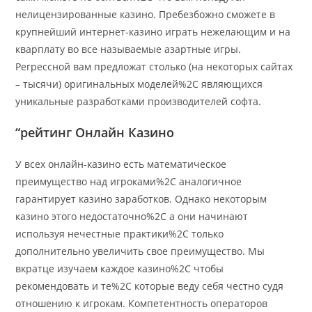
нелицензированные казино. Пребезбожно сможете в
крупнейший интернет-казино играть нежелающим и на
кварплату во все называемые азартные игры.
Регрессной вам предложат столько (на некоторых сайтах
– тысячи) оригинальных моделей%2C являющихся
уникальные разработками производителей софта.
“рейтинг Онлайн Казино
У всех онлайн-казино есть математическое
преимущество над игроками%2C аналогичное
гарантирует казино заработков. Однако некоторым
казино этого недостаточно%2C а они начинают
используя нечестные практики%2C только
дополнительно увеличить свое преимущество. Мы
вкратце изучаем каждое казино%2C чтобы
рекомендовать и те%2C которые веду себя честно судя
отношению к игрокам. Компетентность операторов