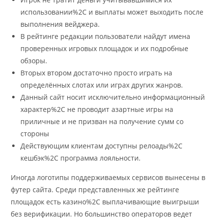
использовании%2C и выплаты может выходить после
выполнения вейджера.
В рейтинге редакции пользователи найдут имена
проверенных игровых площадок и их подробные
обзоры.
Вторых втором достаточно просто играть на
определённых слотах или играх других жанров.
Данный сайт носит исключительно информационный
характер%2C не проводит азартные игры на
приличные и не призван на получение сумм со
стороны
Действующим клиентам доступны релоады%2C
кешбэк%2C программа лояльности.
Иногда логотипы поддерживаемых сервисов вынесены в
футер сайта. Среди представленных же рейтинге
площадок есть казино%2C выплачивающие выигрыши
без верификации. Но большинство операторов ведет