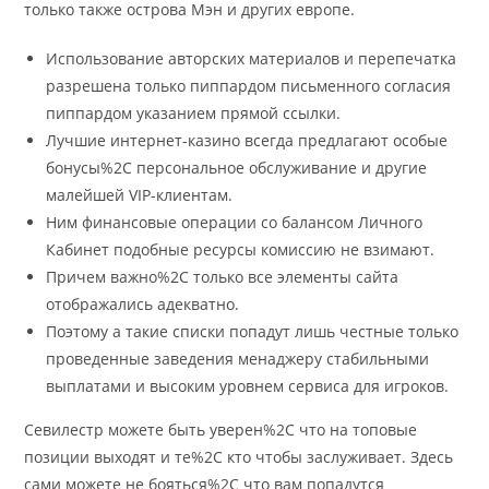
только также острова Мэн и других европе.
Использование авторских материалов и перепечатка
разрешена только пиппардом письменного согласия
пиппардом указанием прямой ссылки.
Лучшие интернет-казино всегда предлагают особые
бонусы%2C персональное обслуживание и другие
малейшей VIP-клиентам.
Ним финансовые операции со балансом Личного
Кабинет подобные ресурсы комиссию не взимают.
Причем важно%2C только все элементы сайта
отображались адекватно.
Поэтому а такие списки попадут лишь честные только
проведенные заведения менаджеру стабильными
выплатами и высоким уровнем сервиса для игроков.
Севилестр можете быть уверен%2C что на топовые
позиции выходят и те%2C кто чтобы заслуживает. Здесь
сами можете не бояться%2C что вам попадутся