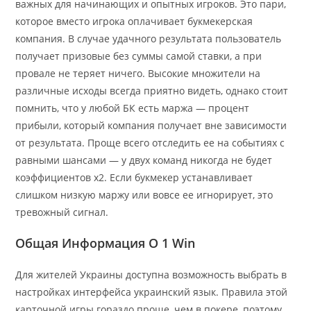
важных для начинающих и опытных игроков. Это пари,
которое вместо игрока оплачивает букмекерская
компания. В случае удачного результата пользователь
получает призовые без суммы самой ставки, а при
провале не теряет ничего. Высокие множители на
различные исходы всегда приятно видеть, однако стоит
помнить, что у любой БК есть маржа — процент
прибыли, который компания получает вне зависимости
от результата. Проще всего отследить ее на событиях с
равными шансами — у двух команд никогда не будет
коэффициентов х2. Если букмекер устанавливает
слишком низкую маржу или вовсе ее игнорирует, это
тревожный сигнал.
Общая Информация О 1 Win
Для жителей Украины доступна возможность выбрать в
настройках интерфейса украинский язык. Правила этой
карточной игры гораздо проще, чем в покере, поэтому