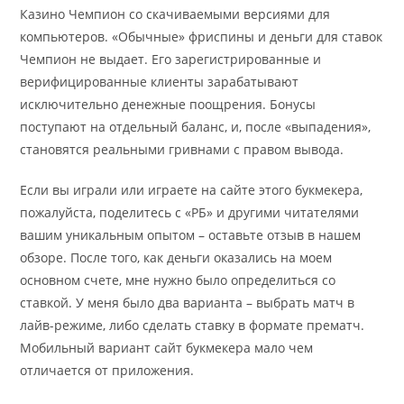
Казино Чемпион со скачиваемыми версиями для
компьютеров. «Обычные» фриспины и деньги для ставок
Чемпион не выдает. Его зарегистрированные и
верифицированные клиенты зарабатывают
исключительно денежные поощрения. Бонусы
поступают на отдельный баланс, и, после «выпадения»,
становятся реальными гривнами с правом вывода.
Если вы играли или играете на сайте этого букмекера,
пожалуйста, поделитесь с «РБ» и другими читателями
вашим уникальным опытом – оставьте отзыв в нашем
обзоре. После того, как деньги оказались на моем
основном счете, мне нужно было определиться со
ставкой. У меня было два варианта – выбрать матч в
лайв-режиме, либо сделать ставку в формате прематч.
Мобильный вариант сайт букмекера мало чем
отличается от приложения.