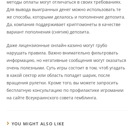
методы оплаты могут отличаться в своих требованиях.
Для вывода выигранных денег можно использовать те
же способы, которыми делалось и пополнение депозита.
Да, компания поддерживает криптомонеты в качестве
вариант пополнения (снятия) депозита.
Даже лицензионные онлайн-казино могут грубо
нарушать правила. Важно внимательно фильтровать
информацию, но негативные сообщения могут оказаться
очень полезными. Суть игры состоит в том, чтоб угадать
в какой сектор или область попадет шарик, после
вращения рулетки. Кроме того, вы можете запросить
бесплатную консультацию по профилактике игромании
на сайте Всеукраинского совета гемблинга.
YOU MIGHT ALSO LIKE