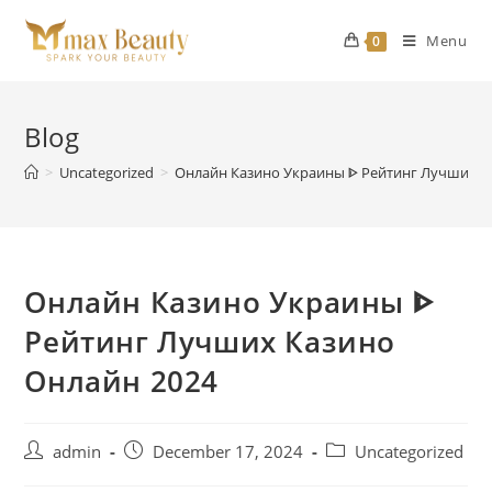
Skip
to
Menu
0
content
Blog
>
Uncategorized
>
Онлайн Казино Украины ᐈ Рейтинг Лучших К
Онлайн Казино Украины ᐈ
Рейтинг Лучших Казино
Онлайн 2024
Post
Post
Post
admin
December 17, 2024
Uncategorized
author:
published:
category: