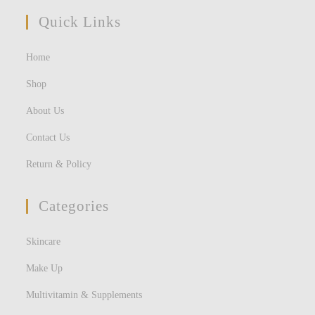
Quick Links
Home
Shop
About Us
Contact Us
Return & Policy
Categories
Skincare
Make Up
Multivitamin & Supplements