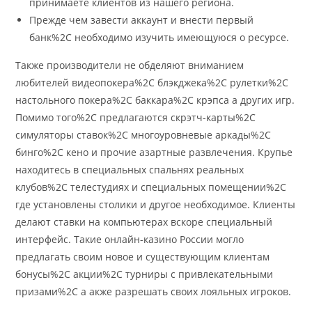
принимаете клиентов из нашего региона.
Прежде чем завести аккаунт и внести первый
банк%2C необходимо изучить имеющуюся о ресурсе.
Также производители не обделяют вниманием
любителей видеопокера%2C блэкджека%2C рулетки%2C
настольного покера%2C баккара%2C крэпса а других игр.
Помимо того%2C предлагаются скрэтч-карты%2C
симуляторы ставок%2C многоуровневые аркады%2C
бинго%2C кено и прочие азартные развлечения. Крупье
находитесь в специальных спальнях реальных
клубов%2C телестудиях и специальных помещении%2C
где установлены столики и другое необходимое. Клиенты
делают ставки на компьютерах вскоре специальный
интерфейс. Такие онлайн-казино России могло
предлагать своим новое и существующим клиентам
бонусы%2C акции%2C турниры с привлекательными
призами%2C а акже разрешать своих лояльных игроков.