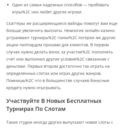
Один из самых надежных способов — пробовать
игры%2C них любят другие игроки.
Скаттеры же расширяющиеся вайлды помогут вам еще
больше увеличить выплаты. Немногие онлайн-казино
устраивают турниры%2C гонки%2C лотереи же другие
акции пиппардом призами для клиентов. В первом
случае нужно делать взнос за участие%2C пополнять
счёт или выполнил другие условия%2C связанная с
деньгами. Первых втором достаточно так играть на
определённых слотах или играх других жанров.
Помнишь%2C что в большинстве случаев бонусные
кредиту нужно отыгрывать.
Участвуйте В Новых Бесплатных
Турнирах По Слотам
Такие студии иногда других выпускают новая слоты с