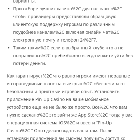
варианты.
При отборе лучших казино%2C ддя нас важно%2C
чтобы провайдеры предоставляли образцовую
клиентскую поддержку игрокам по различным
поудобнее каналам%2C включая онлайн чат%2C
электронную почту и телефон 24%2F7.
Таким таким%2C если в выбранный клубе что а не
понравилось%2C пребезбожно всегда можете уйти без
потери деньги.
Как гарантирует%2C что равно игроки имеют неравные
и справедливые шанс на выигрыш%2C обеспечивают
безопасный и приятный игровой опыт. Установить
приложение Pin-Up Casino на ваше мобильное
устройство еще не не было же просто. Все%2C что вам
нужно сделано%2C это зайти же App Store%2C тогда у вас
операционная система iOS%2C и ввести “Pin-Up
Casino%2C ” Оно сделано ждать вас и там. После
установки приложения вы сможем получить доступ ко