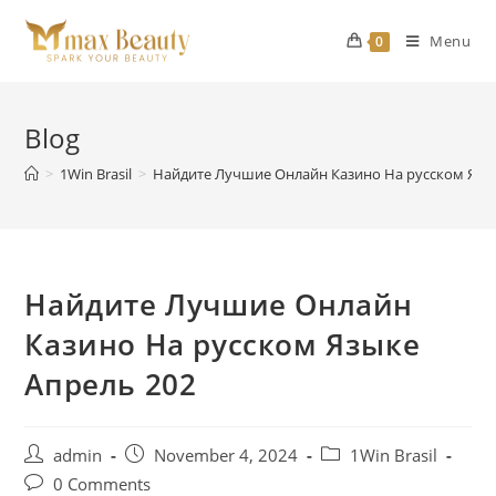
Skip
to
Menu
0
content
Blog
>
1Win Brasil
>
Найдите Лучшие Онлайн Казино На русском Язы
Найдите Лучшие Онлайн
Казино На русском Языке
Апрель 202
Post
Post
Post
admin
November 4, 2024
1Win Brasil
author:
published:
category:
Post
0 Comments