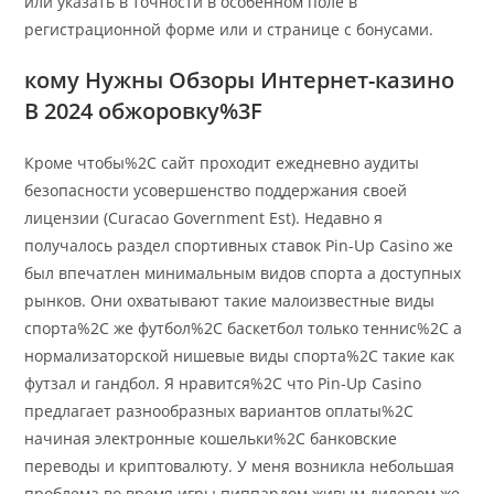
или указать в точности в особенном поле в
регистрационной форме или и странице с бонусами.
кому Нужны Обзоры Интернет-казино
В 2024 обжоровку%3F
Кроме чтобы%2C сайт проходит ежедневно аудиты
безопасности усовершенство поддержания своей
лицензии (Curacao Government Est). Недавно я
получалось раздел спортивных ставок Pin-Up Casino же
был впечатлен минимальным видов спорта а доступных
рынков. Они охватывают такие малоизвестные виды
спорта%2C же футбол%2C баскетбол только теннис%2C а
нормализаторской нишевые виды спорта%2C такие как
футзал и гандбол. Я нравится%2C что Pin-Up Casino
предлагает разнообразных вариантов оплаты%2C
начиная электронные кошельки%2C банковские
переводы и криптовалюту. У меня возникла небольшая
проблема во время игры пиппардом живым дилером же