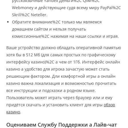
русскоязычные Yandex Деньги%2C Qiwi%2C
Webmoney и действующие судя всему миру PayPal%2C
Skrill%2C Neteller.
Обратите внимание%2C только мы являемся
домашнем сайтом и нельзя получать
комиссионные%2C нажимая на наши ссылки и играя.
Ваше устройство должно обладать оперативной памятью
хотя бы в 512 Мб (для самых простых по графическому
интерфейсу казино)%2C а чем от 1Гб. Интерфейс онлайн
казино а удобство для игрока зачастую может стать
решающим фактором. Дли комфортной игры а онлайн
казино важна локализация и возможностью прочитать
все инструкции и подсказки а родном языке.
Пользователь может играть через браузер или и ему
придётся скачать и установить клиент для игры
обзор
казино
.
Оцениваем Службу Поддержки а Лайв-чат