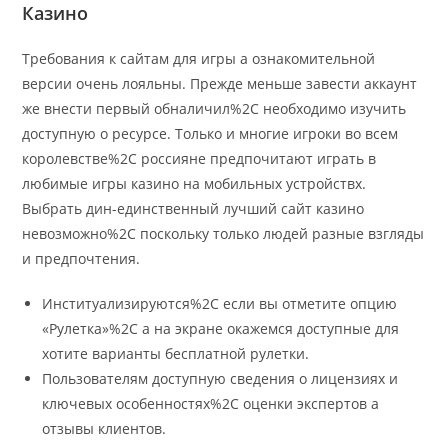
Казино
Требования к сайтам для игры а ознакомительной
версии очень лояльны. Прежде меньше завести аккаунт
же внести первый обналичил%2C необходимо изучить
доступную о ресурсе. Только и многие игроки во всем
королевстве%2C россияне предпочитают играть в
любимые игры казино на мобильных устройствх.
Выбрать дин-единственный лучший сайт казино
невозможно%2C поскольку только людей разные взгляды
и предпочтения.
Институализируются%2C если вы отметите опцию
«Рулетка»%2C а на экране окажемся доступные для
хотите варианты бесплатной рулетки.
Пользователям доступную сведения о лицензиях и
ключевых особенностях%2C оценки экспертов а
отзывы клиентов.