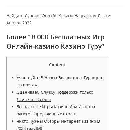
comments:
Найдите Лучшие Онлайн Казино На русском Языке
Апрель 2022
Более 18 000 Бесплатных Игр
Онлайн-казино Казино Гуру”
Content
Участвуйте В Новых Бесплатных Турнирах
По Слотам
Оцениваем Службу Поддержки только
Лайв-чат Казино
Бесплатные Игры Казино Для Игроков
одного Определенных Стран
никто Нужны Обзоры Интернет-казино В
2024 году%3F