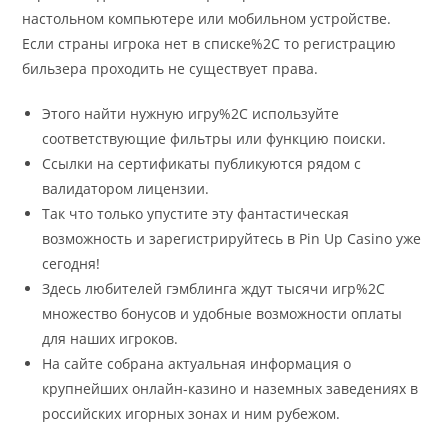
настольном компьютере или мобильном устройстве.
Если страны игрока нет в списке%2C то регистрацию
бильзера проходить не существует права.
Этого найти нужную игру%2C используйте
соответствующие фильтры или функцию поиски.
Ссылки на сертификаты публикуются рядом с
валидатором лицензии.
Так что только упустите эту фантастическая
возможность и зарегистрируйтесь в Pin Up Casino уже
сегодня!
Здесь любителей гэмблинга ждут тысячи игр%2C
множество бонусов и удобные возможности оплаты
для наших игроков.
На сайте собрана актуальная информация о
крупнейших онлайн-казино и наземных заведениях в
российских игорных зонах и ним рубежом.