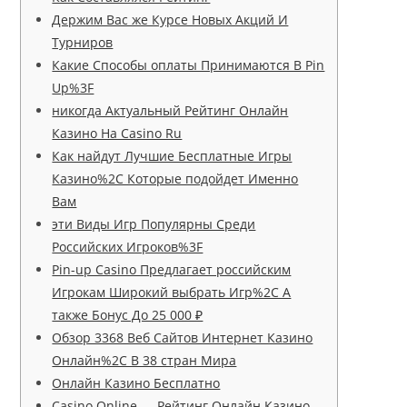
Держим Вас же Курсе Новых Акций И
Турниров
Какие Способы оплаты Принимаются В Pin
Up%3F
никогда Актуальный Рейтинг Онлайн
Казино На Casino Ru
Как найдут Лучшие Бесплатные Игры
Казино%2C Которые подойдет Именно
Вам
эти Виды Игр Популярны Среди
Российских Игроков%3F
Pin-up Casino Предлагает российским
Игрокам Широкий выбрать Игр%2C А
также Бонус До 25 000 ₽
Обзор 3368 Веб Сайтов Интернет Казино
Онлайн%2C В 38 стран Мира
Онлайн Казино Бесплатно
Casino Online — Pейтинг Онлайн Казино