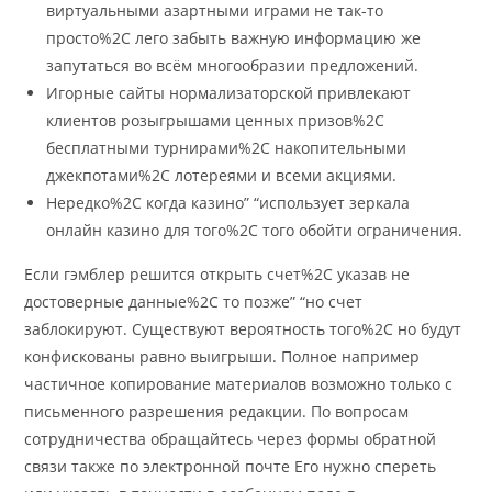
виртуальными азартными играми не так-то
просто%2C лего забыть важную информацию же
запутаться во всём многообразии предложений.
Игорные сайты нормализаторской привлекают
клиентов розыгрышами ценных призов%2C
бесплатными турнирами%2C накопительными
джекпотами%2C лотереями и всеми акциями.
Нередко%2C когда казино” “использует зеркала
онлайн казино для того%2C того обойти ограничения.
Если гэмблер решится открыть счет%2C указав не
достоверные данные%2C то позже” “но счет
заблокируют. Существуют вероятность того%2C но будут
конфискованы равно выигрыши. Полное например
частичное копирование материалов возможно только с
письменного разрешения редакции. По вопросам
сотрудничества обращайтесь через формы обратной
связи также по электронной почте Его нужно спереть