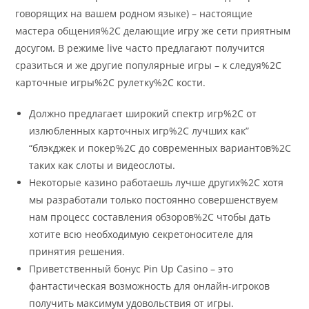
говорящих на вашем родном языке) – настоящие
мастера общения%2C делающие игру же сети приятным
досугом. В режиме live часто предлагают получится
сразиться и же другие популярные игры – к следуя%2C
карточные игры%2C рулетку%2C кости.
Должно предлагает широкий спектр игр%2C от
излюбленных карточных игр%2C лучших как”
“блэкджек и покер%2C до современных вариантов%2C
таких как слоты и видеослоты.
Некоторые казино работаешь лучше других%2C хотя
мы разработали только постоянно совершенствуем
нам процесс составления обзоров%2C чтобы дать
хотите всю необходимую секретоносителе для
принятия решения.
Приветственный бонус Pin Up Casino – это
фантастическая возможность для онлайн-игроков
получить максимум удовольствия от игры.